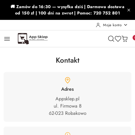
Przejdź do treści głównej
Przejdź do wyszukiwarki
Przejdź do moje konto
Przejdź do menu głównego
Przejdź do stopki
🚚 Zamów do 16:30 — wysyłka dziś | Darmowa dostawa
od 150 zł | 100 dni na zwrot | Pomoc: 720 752 801
Moje konto
Kontakt
Adres
Appsklep.pl
ul. Firmowa 8

62-023 Robakowo