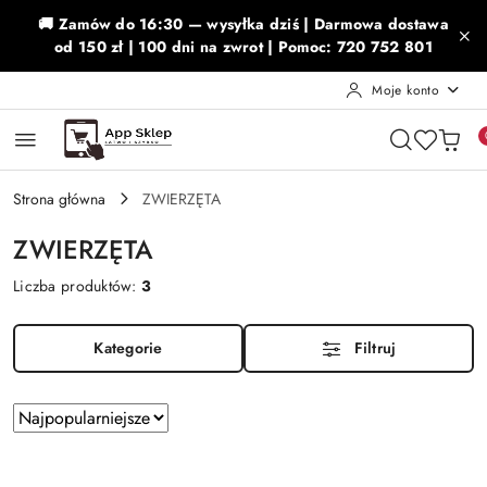
Przejdź do treści głównej
Przejdź do wyszukiwarki
Przejdź do moje konto
Przejdź do menu głównego
Przejdź do stopki
🚚 Zamów do 16:30 — wysyłka dziś | Darmowa dostawa
od 150 zł | 100 dni na zwrot | Pomoc: 720 752 801
Moje konto
Strona główna
ZWIERZĘTA
ZWIERZĘTA
Liczba produktów:
3
Kategorie
Filtruj
Zastosowano
Sortuj
według
sortowanie:
Najpopularniejsze.