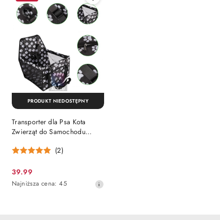
30
dni
przed
obniżką
PRODUKT NIEDOSTĘPNY
Transporter dla Psa Kota
Zwierząt do Samochodu
Siedzenie Torba XXL
(2)
39.99
Cena
Najniższa
Najniższa cena:
45
promocyjna:
cena
z
30
dni