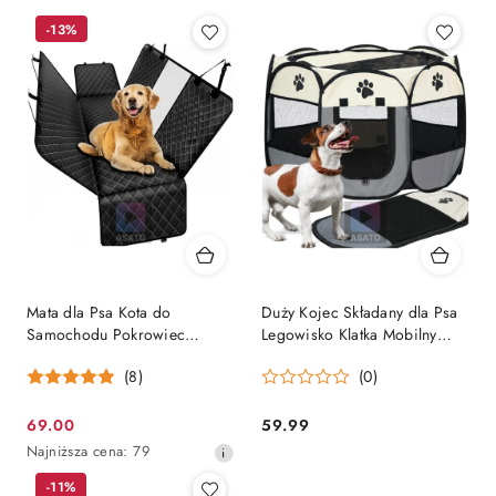
-13%
Mata dla Psa Kota do
Duży Kojec Składany dla Psa
Samochodu Pokrowiec
Legowisko Klatka Mobilny
Siedzenie 2w1 Legowisko
ASATO®
(8)
(0)
69.00
59.99
Cena
Cena:
Najniższa
Najniższa cena:
79
promocyjna:
cena
-11%
z