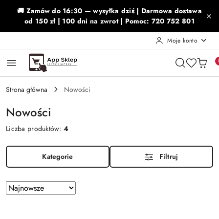
Przejdź do treści głównej
Przejdź do wyszukiwarki
Przejdź do moje konto
Przejdź do menu głównego
Przejdź do stopki
🚚 Zamów do 16:30 — wysyłka dziś | Darmowa dostawa
od 150 zł | 100 dni na zwrot | Pomoc: 720 752 801
Moje konto
Strona główna
Nowości
Nowości
Liczba produktów:
4
Kategorie
Filtruj
Zastosowano
Sortuj
według
sortowanie:
Najnowsze.