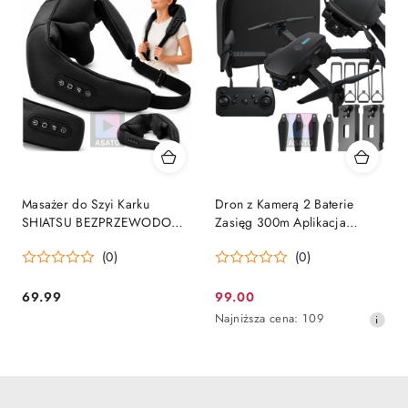
Masażer do Szyi Karku
Dron z Kamerą 2 Baterie
SHIATSU BEZPRZEWODOWY
Zasięg 300m Aplikacja
Medical PRO do Pleców
Walizka 1 Kamera ASATO®
(0)
(0)
Ramion Premium Czarny
69.99
99.00
Cena:
Cena
Najniższa
Najniższa cena:
109
promocyjna:
cena
z
30
dni
przed