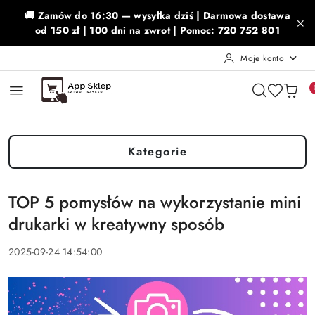
Przejdź do treści głównej
Przejdź do wyszukiwarki
Przejdź do moje konto
Przejdź do menu głównego
Przejdź do stopki
🚚 Zamów do 16:30 — wysyłka dziś | Darmowa dostawa
od 150 zł | 100 dni na zwrot | Pomoc: 720 752 801
Moje konto
Kategorie
TOP 5 pomysłów na wykorzystanie mini
drukarki w kreatywny sposób
2025-09-24 14:54:00