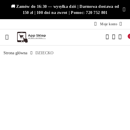
Przejdź do treści głównej
Przejdź do wyszukiwarki
Przejdź do moje konto
Przejdź do menu głównego
Przejdź do opisu produktu
Przejdź do stopki
🚚 Zamów do 16:30 — wysyłka dziś | Darmowa dostawa od
150 zł | 100 dni na zwrot | Pomoc: 720 752 801
Moje konto
Strona główna
DZIECKO